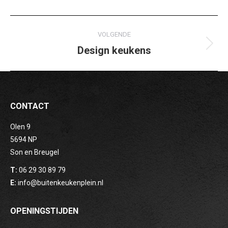
ALBUM
VOLGENDE
NAVIGATION
Design keukens
Volgende
pagina
CONTACT
Olen 9
5694 NP
Son en Breugel
T:
06 29 30 89 79
E:
info@buitenkeukenplein.nl
OPENINGSTIJDEN